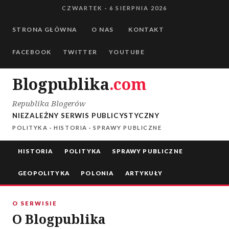
Przejdź
CZWARTEK · 6 SIERPNIA 2026
Przejdź do treści
do
STRONA GŁÓWNA
O NAS
KONTAKT
treści
FACEBOOK
TWITTER
YOUTUBE
Blogpublika
.com
Republika Blogerów
NIEZALEŻNY SERWIS PUBLICYSTYCZNY
POLITYKA · HISTORIA · SPRAWY PUBLICZNE
HISTORIA
POLITYKA
SPRAWY PUBLICZNE
GEOPOLITYKA
POLONIA
ARTYKUŁY
O SERWISIE
O Blogpublika