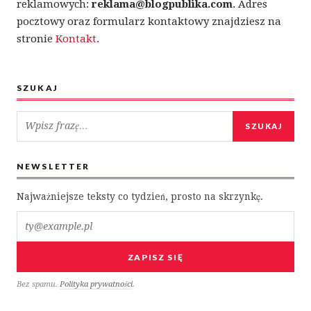
reklamowych:
reklama@blogpublika.com
. Adres
pocztowy oraz formularz kontaktowy znajdziesz na
stronie
Kontakt
.
SZUKAJ
Szukaj w serwisie
Pasek boczny
SZUKAJ
NEWSLETTER
Najważniejsze teksty co tydzień, prosto na skrzynkę.
Twój e-mail
ZAPISZ SIĘ
Bez spamu.
Polityka prywatności
.