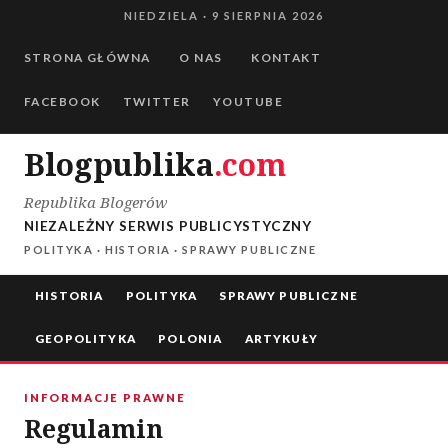
Przejdź
NIEDZIELA · 9 SIERPNIA 2026
Przejdź do treści
do
STRONA GŁÓWNA
O NAS
KONTAKT
treści
FACEBOOK
TWITTER
YOUTUBE
Blogpublika
.com
Republika Blogerów
NIEZALEŻNY SERWIS PUBLICYSTYCZNY
POLITYKA · HISTORIA · SPRAWY PUBLICZNE
HISTORIA
POLITYKA
SPRAWY PUBLICZNE
GEOPOLITYKA
POLONIA
ARTYKUŁY
INFORMACJE PRAWNE
Regulamin