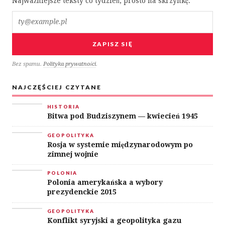
Najważniejsze teksty co tydzień, prosto na skrzynkę.
Twój e-mail
ZAPISZ SIĘ
Bez spamu.
Polityka prywatności
.
NAJCZĘŚCIEJ CZYTANE
HISTORIA
Bitwa pod Budziszynem — kwiecień 1945
GEOPOLITYKA
Rosja w systemie międzynarodowym po
zimnej wojnie
POLONIA
Polonia amerykańska a wybory
prezydenckie 2015
GEOPOLITYKA
Konflikt syryjski a geopolityka gazu